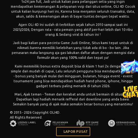
Kualitas layanan yang kami berikan juga sangat ramah dan responsif selama
1x24 jam full, Jadi untuk kalian para pelanggan setia yang ingin
mendapatkan kemenangan & pelayanan vvip dari situs online, OLI 4D Cocok
untuk kalian kunjungi hari ini, Karena bisa menjamin seluruh transaksi, data,
akun, saldo & kemenangan akan di bayar tuntas dengan tepat waktu.
Agen
OLi 4D
Ini sudah di terbitkan sejak tahun 2010 sampai saat ini
2025/2026, Dengan rata - rata pemain yang aktif per-hari lebih dari 10 ribu
orang & Sedang viral di tahun ini !
Jadi bagi kalian para pecinta Game Judi Online, Situs kami tepat untuk di
nikmati karena memiliki kelebihan yang tidak ada di bo - bo lain. Jika
penasaran maka langsung aja gas lakukan daftar akun dengan mengisi data
formulir akun yang 100% valid dan tepat ya!
Kami memmiliki bonus extra deposit bisa di klaim 1 hari 2x dengan rules
simple dan mudah di capai, Lalu seluruh pengguna bisa mendapatkan bonus
- bonus yang banyak mulai dari mingguan, bulanan, hingga event - event
tournament yang bisa mendapatkan hadiah hand phone, iphone, hingga
gadget terbaru paling menarik di tahun 2026.
Mari, Ajak teman - Teman dan kerabat anda untuk bermain di situs kami,
Dapatkan lagi hadiah menarik refferal dari downline yang anda bawa.
Semakin banyak yang di ajak maka semakin besar bonus yang menantimu!
© 2015 - 2026 Copyright OLI4D.
All Rights Reserved.
LAPOR PUSAT