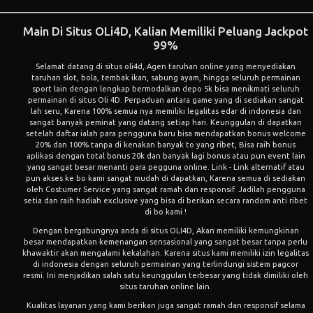
PERSETUJUAN COOKIES
Main Di Situs OLi4D, Kalian Memiliki Peluang Jackpot
99%
Selamat datang di situs
oli4d
, Agen taruhan online yang menyediakan
taruhan slot, bola, tembak ikan, sabung ayam, hingga seluruh permainan
sport lain dengan lengkap bermodalkan depo 5k bisa menikmati seluruh
permainan di situs Oli 4D. Perpaduan antara game yang di sediakan sangat
lah seru, Karena 100% semua nya memiliki legalitas edar di indonesia dan
sangat banyak peminat yang datang setiap hari. Keunggulan di dapatkan
setelah daftar ialah para pengguna baru bisa mendapatkan bonus welcome
20% dan 100% tanpa di kenakan banyak to yang ribet, Bisa raih bonus
aplikasi dengan total bonus 20k dan banyak lagi bonus atau pun event lain
yang sangat besar menanti para pegguna online. Link - Link alternatif atau
pun akses ke bo kami sangat mudah di dapatkan, Karena semua di sediakan
oleh Costumer Service yang sangat ramah dan responsif. Jadilah pengguna
setia dan raih hadiah exclusive yang bisa di berikan secara random anti ribet
di bo kami !
Dengan bergabungnya anda di situs OLI4D, Akan memiliki kemungkinan
besar mendapatkan kemenangan sensasional yang sangat besar tanpa perlu
khawaktir akan mengalami kekalahan. Karena situs kami memiliki izin legalitas
di indonesia dengan seluruh permainan yang terlindungi sistem pagcor
resmi. Ini menjadikan salah satu keunggulan terbesar yang tidak dimiliki oleh
situs taruhan online lain.