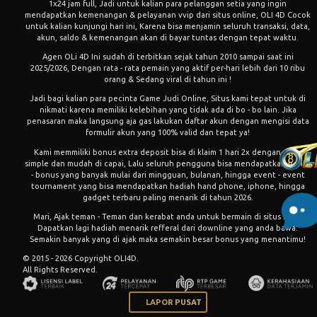
Kualitas layanan yang kami berikan juga sangat ramah dan responsif selama
1x24 jam full, Jadi untuk kalian para pelanggan setia yang ingin
mendapatkan kemenangan & pelayanan vvip dari situs online, OLI 4D Cocok
untuk kalian kunjungi hari ini, Karena bisa menjamin seluruh transaksi, data,
akun, saldo & kemenangan akan di bayar tuntas dengan tepat waktu.
Agen
OLi 4D
Ini sudah di terbitkan sejak tahun 2010 sampai saat ini
2025/2026, Dengan rata - rata pemain yang aktif per-hari lebih dari 10 ribu
orang & Sedang viral di tahun ini !
Jadi bagi kalian para pecinta Game Judi Online, Situs kami tepat untuk di
nikmati karena memiliki kelebihan yang tidak ada di bo - bo lain. Jika
penasaran maka langsung aja gas lakukan daftar akun dengan mengisi data
formulir akun yang 100% valid dan tepat ya!
Kami memmiliki bonus extra deposit bisa di klaim 1 hari 2x dengan rules
simple dan mudah di capai, Lalu seluruh pengguna bisa mendapatkan bonus
- bonus yang banyak mulai dari mingguan, bulanan, hingga event - event
tournament yang bisa mendapatkan hadiah hand phone, iphone, hingga
gadget terbaru paling menarik di tahun 2026.
pz****yw
Telah Berhasil Melakukan Withdraw
Mari, Ajak teman - Teman dan kerabat anda untuk bermain di situs kami,
Rp 3.132.000,00
Dapatkan lagi hadiah menarik refferal dari downline yang anda bawa.
Semakin banyak yang di ajak maka semakin besar bonus yang menantimu!
© 2015 - 2026 Copyright OLI4D.
All Rights Reserved.
LAPOR PUSAT