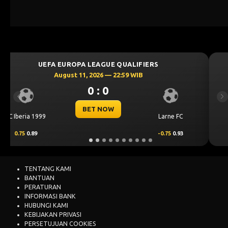
SPAIN LA LIGA
August 16, 2026 — 02:30 WIB
0 : 0
Previous
Ne
BET NOW
Sevilla
Rayo Vallecano
0.25
0.95
-0.25
0.95
TENTANG KAMI
BANTUAN
PERATURAN
INFORMASI BANK
HUBUNGI KAMI
KEBIJAKAN PRIVASI