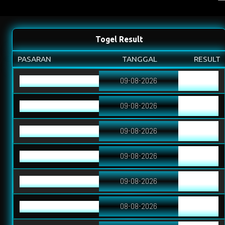
)
Togel Result
PASARAN
TANGGAL
RESULT
KAMBOJA
09-08-2026
2886
TASMANIA 10
09-08-2026
4839
TASMANIA 13
09-08-2026
6557
TASMANIA 16
09-08-2026
0762
LIBANON
09-08-2026
6292
YORDANIA
08-08-2026
1869