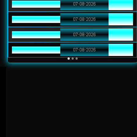
CHICAGO
07-08-2026
5918
SINGAPORE
07-08-2026
7907
SYDNEY
07-08-2026
0158
HONGKONG
07-08-2026
9943