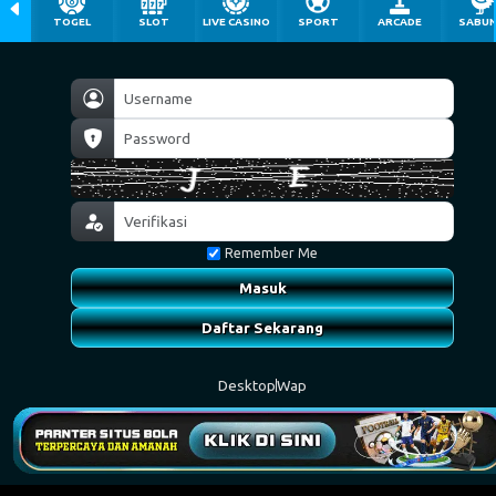
TOGEL
SLOT
LIVE CASINO
SPORT
ARCADE
SABU
Remember Me
Masuk
Daftar Sekarang
Desktop
Wap